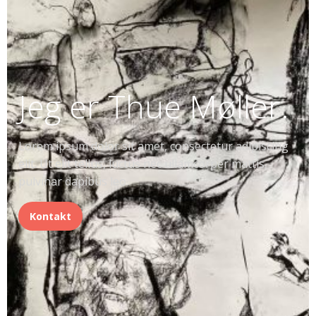
Jeg er Thue Møller.
Lorem ipsum dolor sit amet, consectetur adipiscing
elit. Ut elit tellus, luctus nec ullamcorper mattis,
pulvinar dapibus leo.
Kontakt