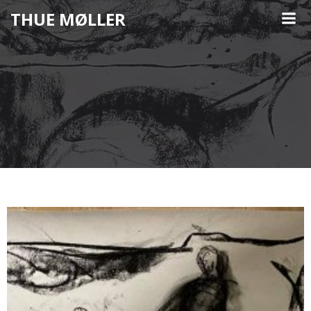
Videre
THUE MØLLER
til
indhold